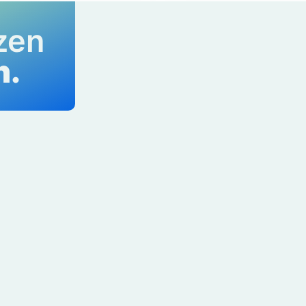
zen
h.