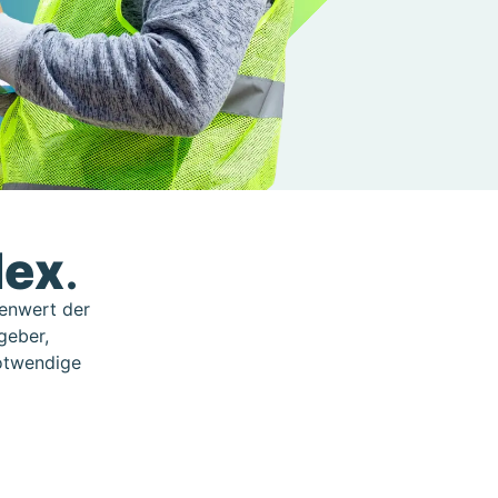
lex
.
lenwert der
geber,
otwendige